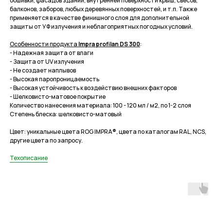
обшивки, фасадов зданий, внутренней поверхности крыш, свесов,
балконов, заборов, любых деревянных поверхностей, и т.п. Также
применяется в качестве финишного слоя для дополнительной
защиты от УФ излучения и неблагоприятных погодных условий.
Особенности продукта
Impra profilan DS 300
:
- Надежная защита от влаги
- Защита от UV излучения
- Не создает наплывов
- Высокая паропроницаемость
- Высокая устойчивость к воздействию внешних факторов
- Шелковисто-матовое покрытие
Количество нанесения материала: 100 - 120 мл / м2, по 1-2 слоя
Степень блеска: шелковисто-матовый
Цвет: уникальные цвета ROG IMPRA®, цвета по каталогам RAL, NCS,
другие цвета по запросу.
Техописание