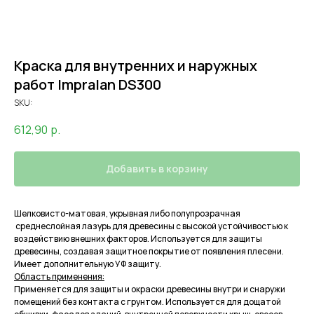
Краска для внутренних и наружных
работ Impralan DS300
SKU:
612,90
р.
Добавить в корзину
Шелковисто-матовая, укрывная либо полупрозрачная
среднеслойная лазурь для древесины с высокой устойчивостью к
воздействию внешних факторов. Используется для защиты
древесины, создавая защитное покрытие от появления плесени.
Имеет дополнительную УФ защиту.
Область применения:
Применяется для защиты и окраски древесины внутри и снаружи
помещений без контакта с грунтом. Используется для дощатой