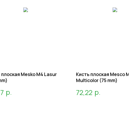
 плоская Mesko M4 Lasur
Кисть плоская Mesco 
mm)
Multicolor (75 mm)
р.
р.
57
72,22