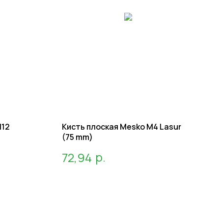
M12
Кисть плоская Mesko M4 Lasur
(75 mm)
р.
72,94